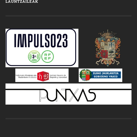
LAUNTZAILEAK