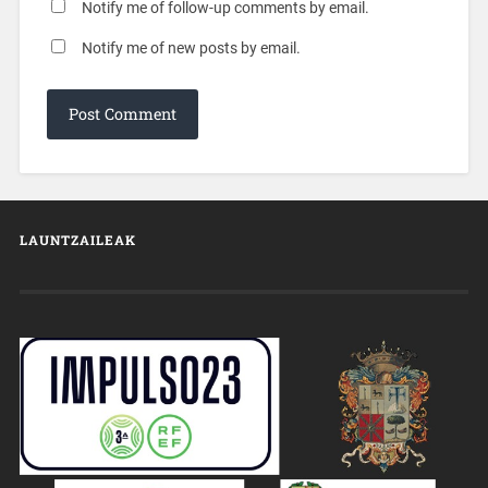
Notify me of follow-up comments by email.
Notify me of new posts by email.
LAUNTZAILEAK