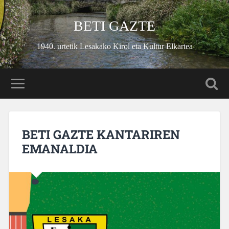
BETI GAZTE
1940. urtetik Lesakako Kirol eta Kultur Elkartea
BETI GAZTE KANTARIREN
EMANALDIA