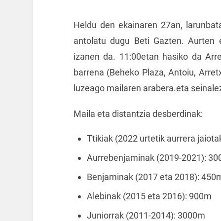
Heldu den ekainaren 27an, larunbata
antolatu dugu Beti Gazten. Aurten e
izanen da. 11:00etan hasiko da Arret
barrena (Beheko Plaza, Antoiu, Arret
luzeago mailaren arabera.eta seinale
Maila eta distantzia desberdinak:
Ttikiak (2022 urtetik aurrera jaio
Aurrebenjaminak (2019-2021): 3
Benjaminak (2017 eta 2018): 450
Alebinak (2015 eta 2016): 900m
Juniorrak (2011-2014): 3000m