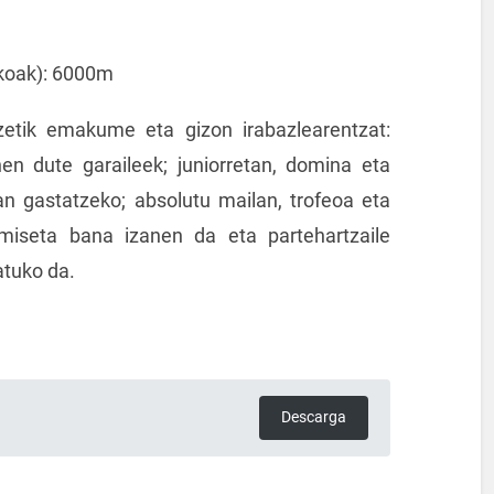
akoak): 6000m
tzetik emakume eta gizon irabazlearentzat:
nen dute garaileek; juniorretan, domina eta
 gastatzeko; absolutu mailan, trofeoa eta
miseta bana izanen da eta partehartzaile
atuko da.
Descarga