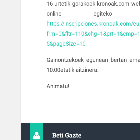
16 urtetik gorakoek kronoak.com we
online egiteko
https://inscripciones.kronoak.com/eu
frm=0&fltr=110&chg=1&prt=1&cmp=
5&pageSize=10
Gainontzekoek egunean bertan eman
10:00etatik aitzinera.
Animatu!
Beti Gazte