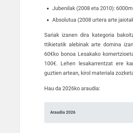
Jubenilak (2008 eta 2010): 6000m
Absolutua (2008 urtera arte jaiot
Sariak izanen dira kategoria bakoi
ttikietatik alebinak arte domina iza
60€ko bonoa Lesakako komertzioetan
100€. Lehen lesakarrentzat ere ka
guztien artean, kirol materiala zozket
Hau da 2026ko araudia:
Araudia 2026