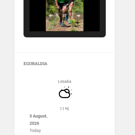
EGURALDIA
Lesaka
11
5 August,
2026
Today