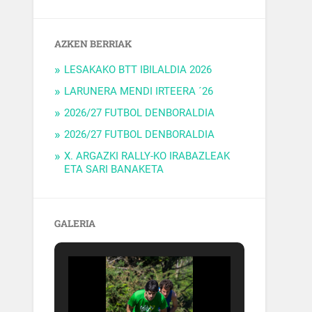
AZKEN BERRIAK
LESAKAKO BTT IBILALDIA 2026
LARUNERA MENDI IRTEERA ´26
2026/27 FUTBOL DENBORALDIA
2026/27 FUTBOL DENBORALDIA
X. ARGAZKI RALLY-KO IRABAZLEAK
ETA SARI BANAKETA
GALERIA