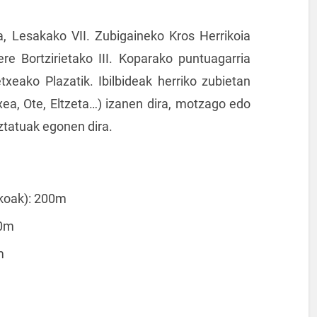
, Lesakako VII. Zubigaineko Kros Herrikoia
re Bortzirietako III. Koparako puntuagarria
xeako Plazatik. Ibilbideak herriko zubietan
xea, Ote, Eltzeta…) izanen dira, motzago edo
ztatuak egonen dira.
takoak): 200m
00m
m