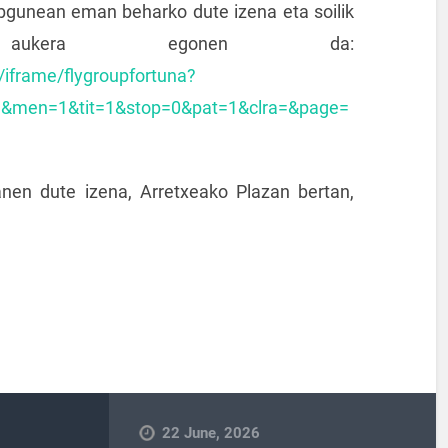
bgunean eman beharko dute izena eta soilik
 aukera egonen da:
/iframe/flygroupfortuna?
1&men=1&tit=1&stop=0&pat=1&clra=&page=
en dute izena, Arretxeako Plazan bertan,
22 June, 2026